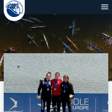
Eesti Aerutamisföderatsioon