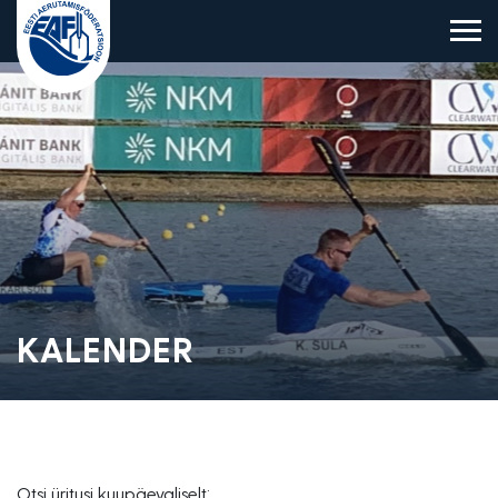
Eesti Aerutamisföderatsioon
KALENDER
Otsi üritusi kuupäevaliselt: