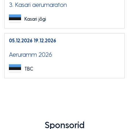
3. Kasari aerumaraton
Kasari jõgi
EMAJÕE MARATON
PÜHAJÄRVE REGATT
VÕISTLUSED
TULEMUSED
FÖDERATSIOON
05.12.2026
19.12.2026
Aeruramm 2026
TBC
Sponsorid