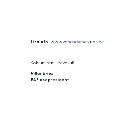
Lisainfo:
www.vohandumaraton.ee
Kohtumiseni Leevakul!
Hillar Irves
EAF asepresident