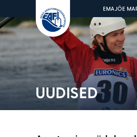
Main men
EMAJÕE MA
Eesti Aerutamisföderatsioon
UUDISED