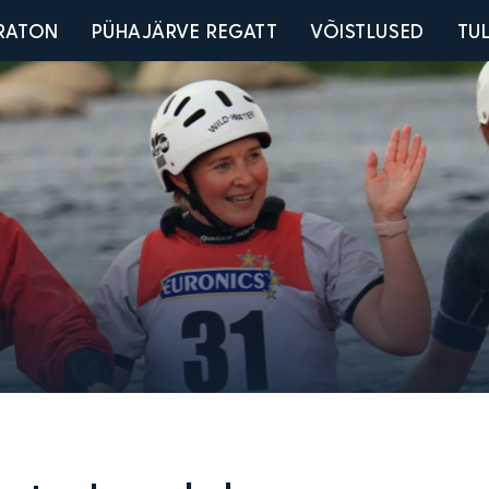
u
RATON
PÜHAJÄRVE REGATT
VÕISTLUSED
TU