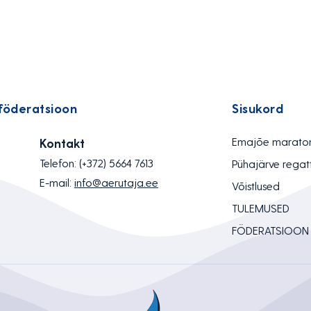
föderatsioon
Sisukord
Emajõe marato
Kontakt
Telefon:
(+372) 5664 7613
Pühajärve regat
E-mail:
info@aerutaja.ee
Võistlused
TULEMUSED
FÖDERATSIOON