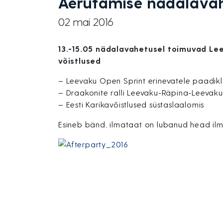
Aerutamise nädalavah
02 mai 2016
13.-15.05 nädalavahetusel toimuvad Le
võistlused
– Leevaku Open Sprint erinevatele paadikl
– Draakonite ralli Leevaku-Räpina-Leevaku
– Eesti Karikavõistlused süstaslaalomis
Esineb bänd, ilmataat on lubanud head ilm