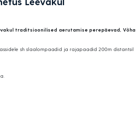
etus Leevakul
evakul traditsioonilised aerutamise perepäevad, Võh
assidele sh slaalompaadid ja rajapaadid 200m distantsil
a.