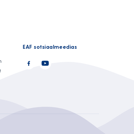
EAF sotsiaalmeedias
n
t