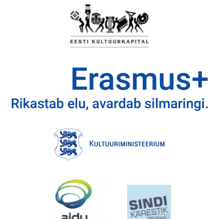
EMAJÕE MARATON
PÜHAJÄRVE REGATT