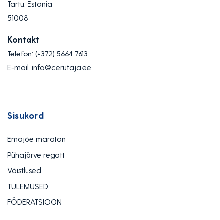
Tartu, Estonia
51008
Kontakt
Telefon:
(+372) 5664 7613
E-mail:
info@aerutaja.ee
Sisukord
Emajõe maraton
Pühajärve regatt
Võistlused
TULEMUSED
FÖDERATSIOON