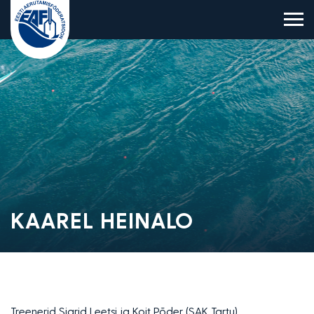
Eesti Aerutamisföderatsioon
KAAREL HEINALO
Treenerid Sigrid Leetsi ja Koit Põder (SAK Tartu)