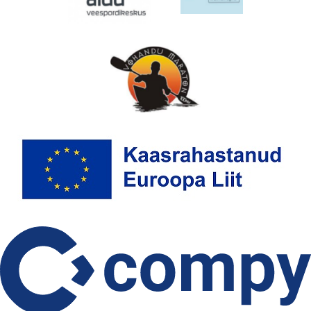
VÕISTLUSED
TULEMUSED
FÖDERATSIOON