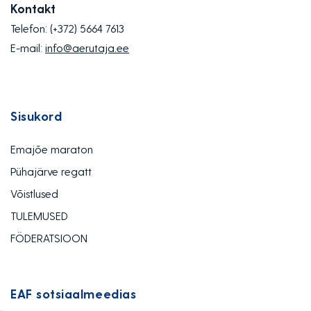
Kontakt
Telefon:
(+372) 5664 7613
E-mail:
info@aerutaja.ee
Sisukord
Emajõe maraton
Pühajärve regatt
Võistlused
TULEMUSED
FÖDERATSIOON
EAF sotsiaalmeedias