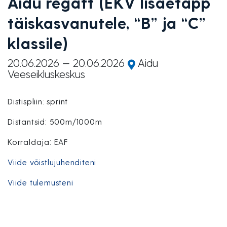
Aidu regatt (EKV lisaetapp
täiskasvanutele, “B” ja “C”
klassile)
20.06.2026
20.06.2026
Aidu
Veeseikluskeskus
Distispliin: sprint
Distantsid: 500m/1000m
Korraldaja: EAF
Viide võistlujuhenditeni
Viide tulemusteni