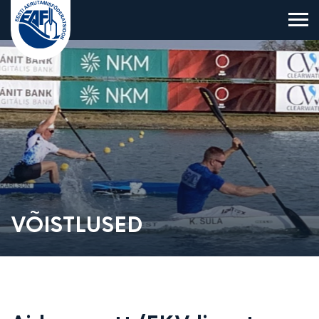
Eesti Aerutamisföderatsioon
VÕISTLUSED