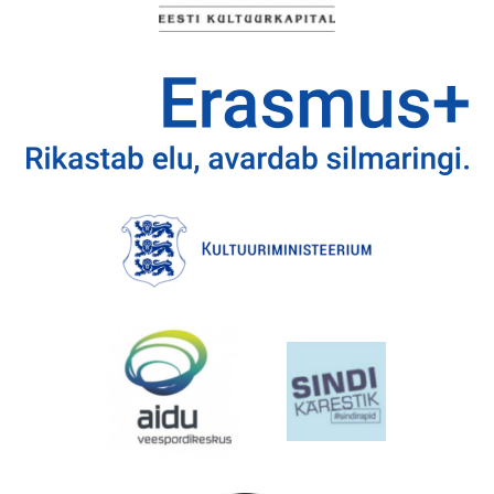
EMAJÕE MARATON
PÜHAJÄRVE REGATT
VÕISTLUSED
TULEMUSED
FÖDERATSIOON