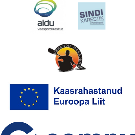
EMAJÕE MARATON
PÜHAJÄRVE REGATT
VÕISTLUSED
TULEMUSED
FÖDERATSIOON