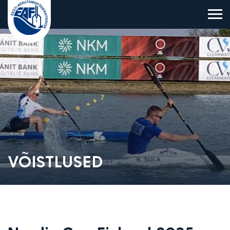
Eesti Aerutamisföderatsioon
VÕISTLUSED