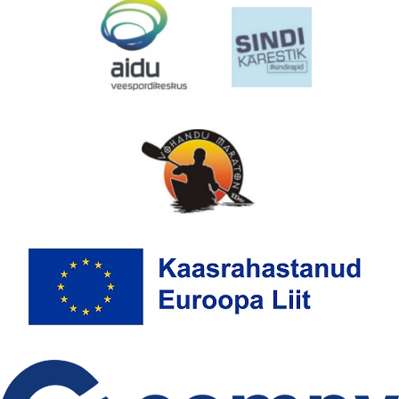
EMAJÕE MARATON
PÜHAJÄRVE REGATT
VÕISTLUSED
TULEMUSED
FÖDERATSIOON