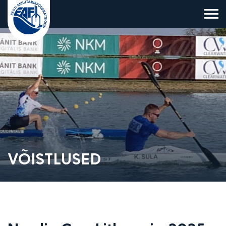
Eesti Aerutamisföderatsioon
VÕISTLUSED