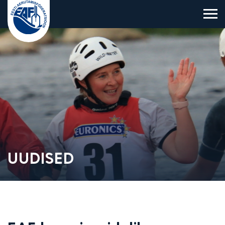
Eesti Aerutamisföderatsioon
UUDISED