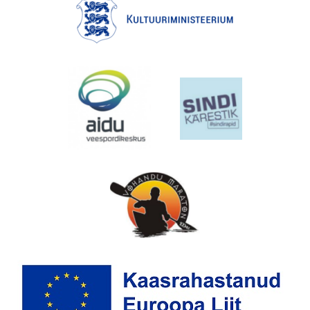
EMAJÕE MARATON
PÜHAJÄRVE REGATT
VÕISTLUSED
TULEMUSED
FÖDERATSIOON