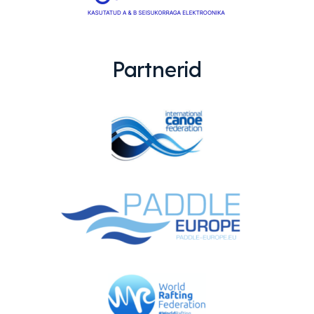
Partnerid
EMAJÕE MARATON
PÜHAJÄRVE REGATT
VÕISTLUSED
TULEMUSED
FÖDERATSIOON