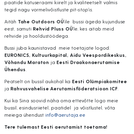
paatide katuseraami kiirelt ja kvaliteetselt valmis
tegid nagu vormelivõistluste
pit-stop
´is.
Aitäh
Tahe Outdoors OÜ
´ile bussi ägeda kujunduse
eest, samuti
Rehvid Pluss OÜ
´le, kes aitab meid
rehvide ja hooldustöödega.
Bussi juba kaunistavad meie toetajate logod:
EURONICS, Kultuurkapital, Aidu Veespordikeskus,
Võhandu Maraton
ja
Eesti Draakonaerutamise
Ühendus
.
Peatselt on bussil aukohal ka
Eesti Olümpiakomitee
ja
Rahvusvahelise Aerutamisföderatsioon ICF
.
Kui ka Sina soovid näha oma ettevõtte logo meie
bussil, esindusriietel, paatidel ja võistlustel, võta
meiega ühendust
info@aerutaja.ee
Tere tulemast Eesti aerutamist toetama!