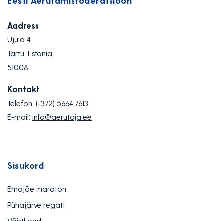
Eesti Aerutamisföderatsioon
Aadress
Ujula 4
Tartu, Estonia
51008
Kontakt
Telefon:
(+372) 5664 7613
E-mail:
info@aerutaja.ee
Sisukord
Emajõe maraton
Pühajärve regatt
Võistlused