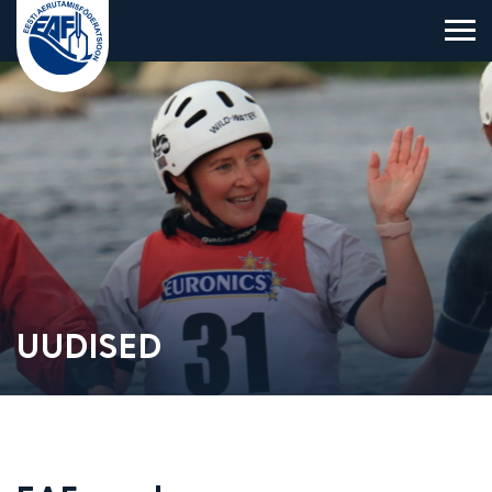
Eesti Aerutamisföderatsioon
UUDISED