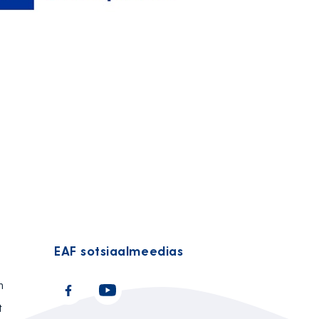
EAF sotsiaalmeedias
n
t