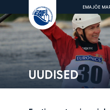
Main men
EMAJÕE MA
Eesti Aerutamisföderatsioon
UUDISED