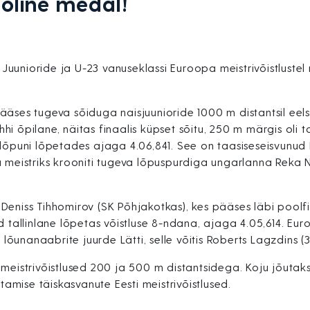
ooline medal!
l Juunioride ja U-23 vanuseklassi Euroopa meistrivõistlustel
äses tugeva sõiduga naisjuunioride 1000 m distantsil eelsõi
i õpilane, näitas finaalis küpset sõitu, 250 m märgis oli ta
 lõpuni lõpetades ajaga 4.06,841. See on taasiseseisvunud 
a meistriks krooniti tugeva lõpuspurdiga ungarlanna Reka 
eniss Tihhomirov (SK Põhjakotkas), kes pääses läbi poolfin
d tallinlane lõpetas võistluse 8-ndana, ajaga 4.05,614. Eur
unanaabrite juurde Lätti, selle võitis Roberts Lagzdins (3
 meistrivõistlused 200 ja 500 m distantsidega. Koju jõutak
mise täiskasvanute Eesti meistrivõistlused.