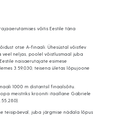
 rajaaerutamises võitis Eestile täna
dust otse A-finaali. Ühesüstal võistlev
 veel neljas, poolel võistlusmaal juba
Eestile naisaerutajate esimese
Nemes 3.59,030, teisena ületas lõpujoone
aali 1000 m distantsil finaalsõitu.
oopa meistriks krooniti itaallane Gabriele
.55,280).
se teisipäeval, juba järgmise nädala lõpus