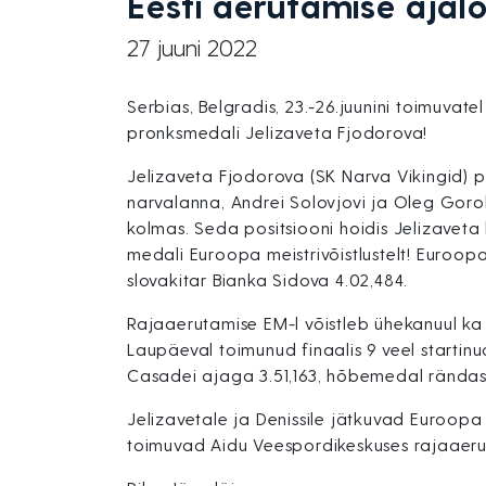
Eesti aerutamise ajal
27 juuni 2022
Serbias, Belgradis, 23.-26.juunini toimuvate
pronksmedali Jelizaveta Fjodorova!
Jelizaveta Fjodorova (SK Narva Vikingid) pä
narvalanna, Andrei Solovjovi ja Oleg Gorohh
kolmas. Seda positsiooni hoidis Jelizaveta
medali Euroopa meistrivõistlustelt! Euroop
slovakitar Bianka Sidova 4.02,484.
Rajaaerutamise EM-l võistleb ühekanuul ka D
Laupäeval toimunud finaalis 9 veel startinu
Casadei ajaga 3.51,163, hõbemedal rändas lõ
Jelizavetale ja Denissile jätkuvad Euroopa
toimuvad Aidu Veespordikeskuses rajaaeruta