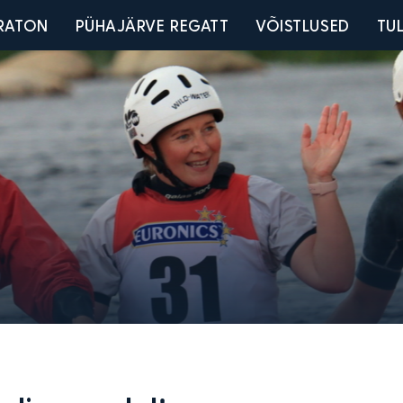
u
RATON
PÜHAJÄRVE REGATT
VÕISTLUSED
TU