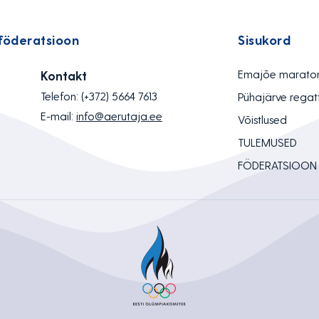
föderatsioon
Sisukord
Emajõe marato
Kontakt
Telefon:
(+372) 5664 7613
Pühajärve regat
E-mail:
info@aerutaja.ee
Võistlused
TULEMUSED
FÖDERATSIOON