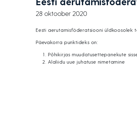
Eesti aerutamisfödera
28 oktoober 2020
Eesti aerutamisföderatsiooni üldkoosolek t
Päevakorra punktideks on:
Põhikirjas muudatusettepanekute siss
Alaliidu uue juhatuse nimetamine