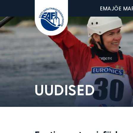
Main men
EMAJÕE MA
Eesti Aerutamisföderatsioon
UUDISED