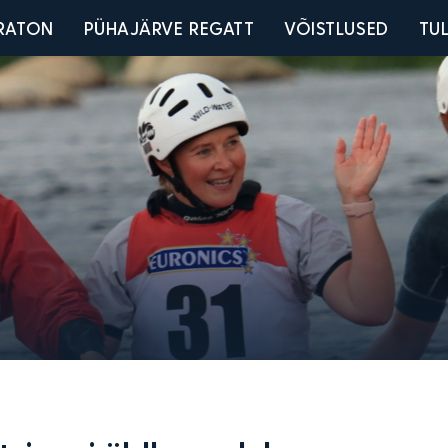
u
RATON
PÜHAJÄRVE REGATT
VÕISTLUSED
TU