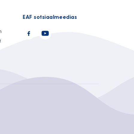
EAF sotsiaalmeedias
n
t