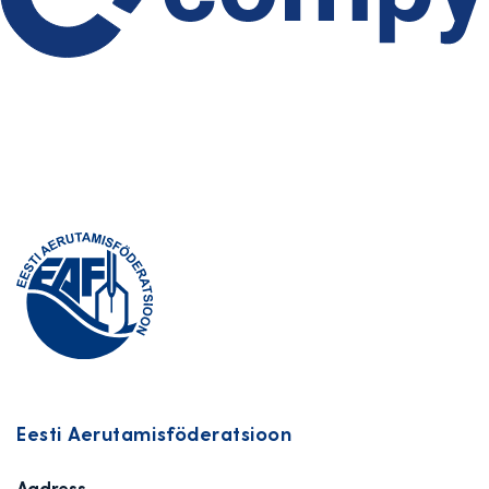
Eesti Aerutamisföderatsioon
Aadress