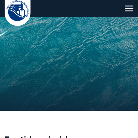
Eesti Aerutamisföderatsioon