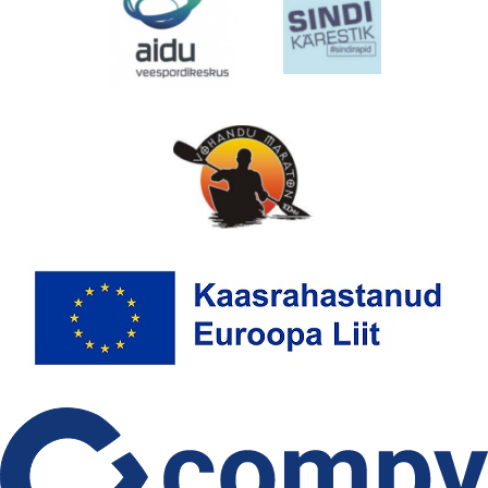
EMAJÕE MARATON
PÜHAJÄRVE REGATT
VÕISTLUSED
TULEMUSED
FÖDERATSIOON