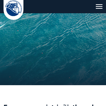
Eesti Aerutamisföderatsioon