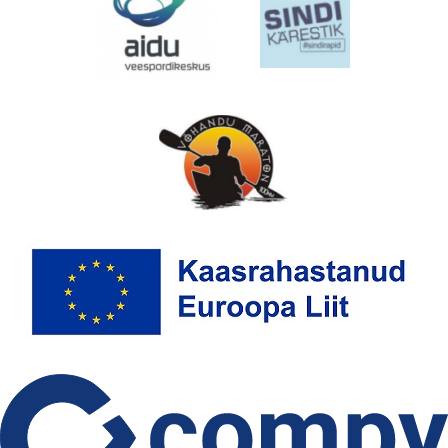
EMAJÕE MARATON
PÜHAJÄRVE REGATT
VÕISTLUSED
TULEMUSED
FÖDERATSIOON