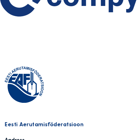
Eesti Aerutamisföderatsioon
Aadress