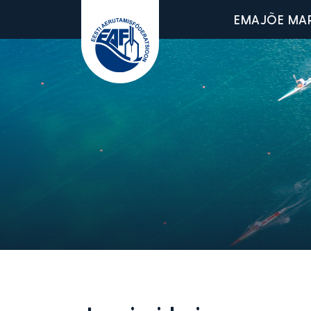
Main men
EMAJÕE MA
Eesti Aerutamisföderatsioon