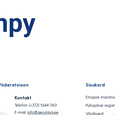
föderatsioon
Sisukord
Emajõe marato
Kontakt
Telefon:
(+372) 5664 7613
Pühajärve regat
E-mail:
info@aerutaja.ee
Võistlused