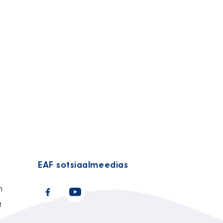
EAF sotsiaalmeedias
n
t