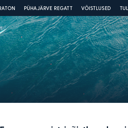
u
RATON
PÜHAJÄRVE REGATT
VÕISTLUSED
TU