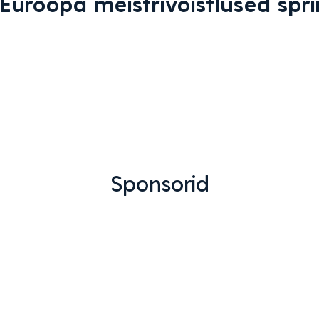
Euroopa meistrivõistlused spri
Sponsorid