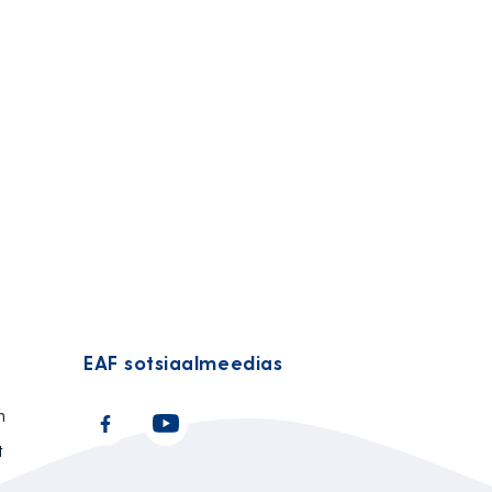
EAF sotsiaalmeedias
n
t