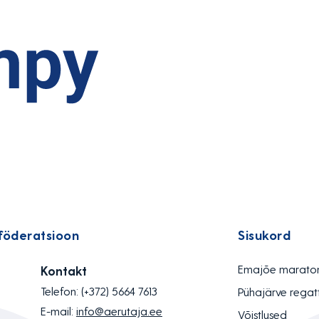
föderatsioon
Sisukord
Emajõe marato
Kontakt
Telefon:
(+372) 5664 7613
Pühajärve regat
E-mail:
info@aerutaja.ee
Võistlused