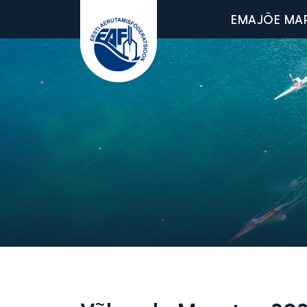
Main men
EMAJÕE MA
Eesti Aerutamisföderatsioon