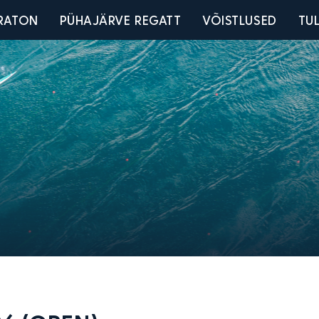
u
RATON
PÜHAJÄRVE REGATT
VÕISTLUSED
TU