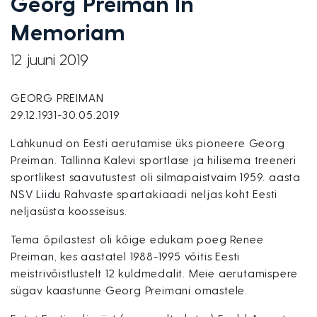
Georg Preiman In
Memoriam
12 juuni 2019
GEORG PREIMAN
29.12.1931-30.05.2019
Lahkunud on Eesti aerutamise üks pioneere Georg
Preiman. Tallinna Kalevi sportlase ja hilisema treeneri
sportlikest saavutustest oli silmapaistvaim 1959. aasta
NSV Liidu Rahvaste spartakiaadi neljas koht Eesti
neljasüsta koosseisus.
Tema õpilastest oli kõige edukam poeg Renee
Preiman, kes aastatel 1988-1995 võitis Eesti
meistrivõistlustelt 12 kuldmedalit. Meie aerutamispere
sügav kaastunne Georg Preimani omastele.