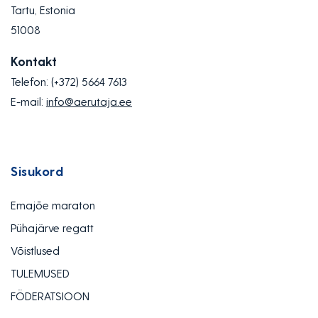
Tartu, Estonia
51008
Kontakt
Telefon:
(+372) 5664 7613
E-mail:
info@aerutaja.ee
Sisukord
Emajõe maraton
Pühajärve regatt
Võistlused
TULEMUSED
FÖDERATSIOON