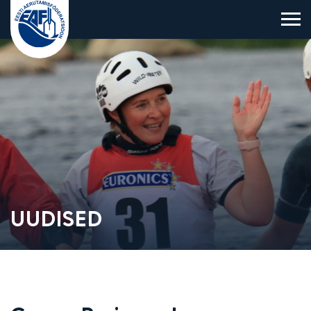
Eesti Aerutamisföderatsioon
UUDISED