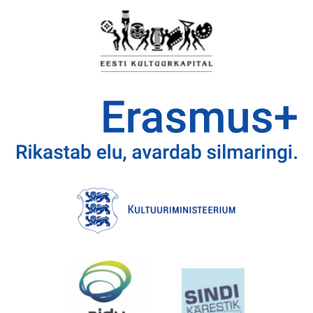
EMAJÕE MARATON
PÜHAJÄRVE REGATT
VÕISTLUSED
TULEMUSED
FÖDERATSIOON