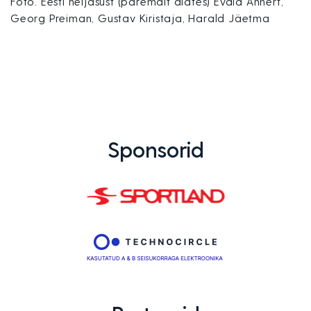
Foto: Eesti neljasüst (paremalt alates) Evald Annert,
Georg Preiman, Gustav Kiristaja, Harald Jäetma
Sponsorid