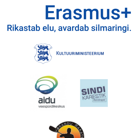
EMAJÕE MARATON
PÜHAJÄRVE REGATT
VÕISTLUSED
TULEMUSED
FÖDERATSIOON