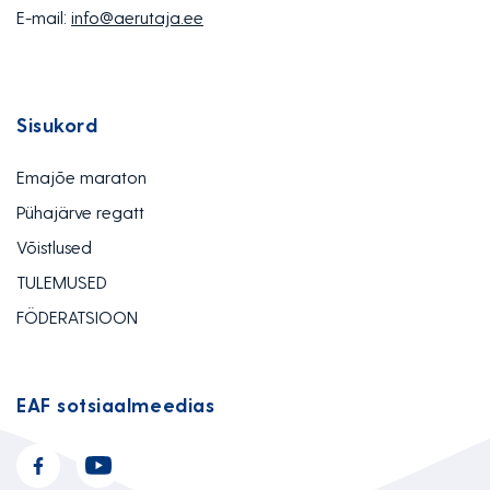
E-mail:
info@aerutaja.ee
Sisukord
Emajõe maraton
Pühajärve regatt
Võistlused
TULEMUSED
FÖDERATSIOON
EAF sotsiaalmeedias