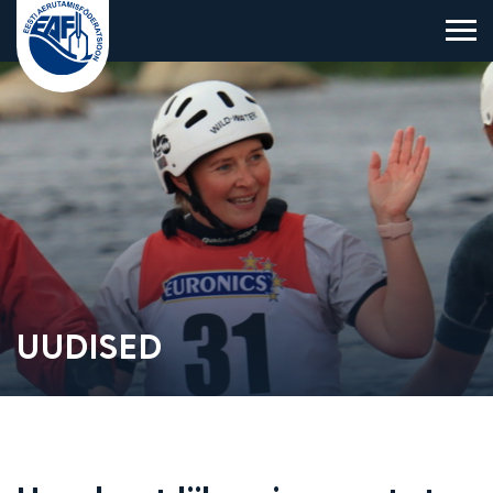
Eesti Aerutamisföderatsioon
UUDISED