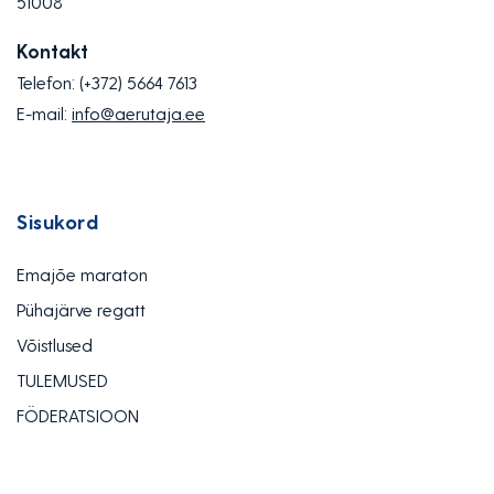
51008
Kontakt
Telefon:
(+372) 5664 7613
E-mail:
info@aerutaja.ee
Sisukord
Emajõe maraton
Pühajärve regatt
Võistlused
TULEMUSED
FÖDERATSIOON