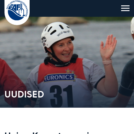
Eesti Aerutamisföderatsioon
UUDISED