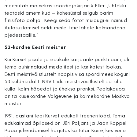
meenutab mainekas spordiajakirjanik Eller. „Ühtäkki
teatasid ametnikud – kahesüstal selgub parim
finišifoto põhjal. Keegi seda fotot muidugi ei näinud.
Autasustamisel öeldi meile: teie lähete kolmandana
pjedestaalile.“
53-kordne Eesti meister
Kui Kurvet pikale ja edukale karjäärile punkti pani, oli
tema auhinnalaud medalitest ja karikatest lookas.
Eesti meistrivõistlustelt noppis visa spordimees koguni
53 kuldmedalit. NSV Liidu meistrivõistlustelt sai ühe
kulla, kolm hõbedat ja üheksa pronksi. Pealakauba
on ta kuuekordne Valgevene ja kolmekordne Moskva
meister.
1991. aastani tegi Kurvet edukalt treeneritööd. Tema
edukaimad õpilased on Jüri Poljans ja Jaan Koppel.
Papa juhendamisel harjutas ka tütar Kaire, kes võitis