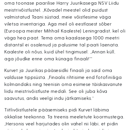
oma toonase paarilise Harry Juurikasega NSV Liidu
meistrivõistlustel. „Kõvadel meestel olid puidust
valmistatud Taani süstad, meie võistlesime väga
viletsa inventariga. Aga meil oli eestlasest sõber
(Euroopa meister Mihhail Kaaleste) Leningradist, kel oli
väga hea paat. Tema oma kaaslasega 1000 meetri
distantsil ei osalenud ja palusime tal paati laenata.
Kaaleste oli nõus, kuid ühel tingimusel: „Annan küll,
aga jõudke enne oma künaga finaali!““
Kurvet ja Juurikas pääsesidki finaali ja said oma
valdusse tippsüsta. „Finaalis rihtisime end fotofinišiga
kolmandaks ning teenisin oma esimese täiskasvanute
liidu meistrivõistluste medali. See oli juba kõva
saavutus, andis veelgi indu jätkamiseks.“
Tiitlivõistlustele pääsemiseks pidi Kurvet läbima
okkalise teekonna. Ta treenis meeletute koormustega.
„Hersonis veel harjutades olin vahel nii läbi, et pidin