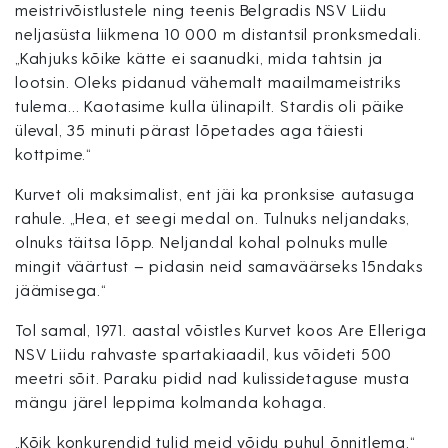
meistrivõistlustele ning teenis Belgradis NSV Liidu
neljasüsta liikmena 10 000 m distantsil pronksmedali.
„Kahjuks kõike kätte ei saanudki, mida tahtsin ja
lootsin. Oleks pidanud vähemalt maailmameistriks
tulema… Kaotasime kulla ülinapilt. Stardis oli päike
üleval, 35 minuti pärast lõpetades aga täiesti
kottpime.“
Kurvet oli maksimalist, ent jäi ka pronksise autasuga
rahule. „Hea, et seegi medal on. Tulnuks neljandaks,
olnuks täitsa lõpp. Neljandal kohal polnuks mulle
mingit väärtust – pidasin neid samaväärseks 15ndaks
jäämisega.“
Tol samal, 1971. aastal võistles Kurvet koos Are Elleriga
NSV Liidu rahvaste spartakiaadil, kus võideti 500
meetri sõit. Paraku pidid nad kulissidetaguse musta
mängu järel leppima kolmanda kohaga.
„Kõik konkurendid tulid meid võidu puhul õnnitlema,“