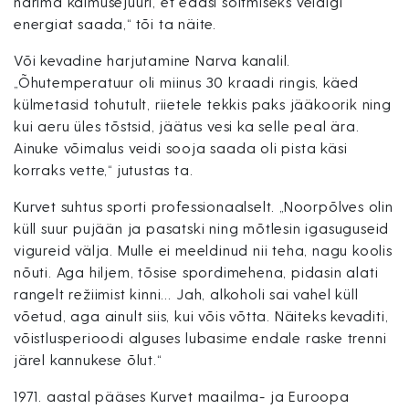
närima kalmusejuuri, et edasi sõitmiseks veidigi
energiat saada,“ tõi ta näite.
Või kevadine harjutamine Narva kanalil.
„Õhutemperatuur oli miinus 30 kraadi ringis, käed
külmetasid tohutult, riietele tekkis paks jääkoorik ning
kui aeru üles tõstsid, jäätus vesi ka selle peal ära.
Ainuke võimalus veidi sooja saada oli pista käsi
korraks vette,“ jutustas ta.
Kurvet suhtus sporti professionaalselt. „Noorpõlves olin
küll suur pujään ja pasatski ning mõtlesin igasuguseid
vigureid välja. Mulle ei meeldinud nii teha, nagu koolis
nõuti. Aga hiljem, tõsise spordimehena, pidasin alati
rangelt režiimist kinni… Jah, alkoholi sai vahel küll
võetud, aga ainult siis, kui võis võtta. Näiteks kevaditi,
võistlusperioodi alguses lubasime endale raske trenni
järel kannukese õlut.“
1971. aastal pääses Kurvet maailma- ja Euroopa