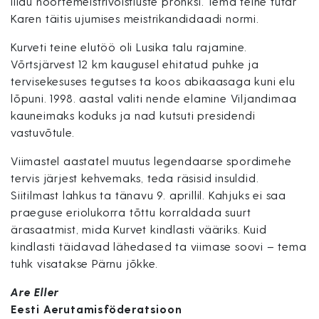
liidu noortemeistrivõistluste pronksi. Tema teine tütar
Karen täitis ujumises meistrikandidaadi normi.
Kurveti teine elutöö oli Lusika talu rajamine.
Võrtsjärvest 12 km kaugusel ehitatud puhke ja
tervisekesuses tegutses ta koos abikaasaga kuni elu
lõpuni. 1998. aastal valiti nende elamine Viljandimaa
kauneimaks koduks ja nad kutsuti presidendi
vastuvõtule.
EMAJÕE MARATON
PÜHAJÄRVE REGATT
VÕISTLUSED
Viimastel aastatel muutus legendaarse spordimehe
TULEMUSED
FÖDERATSIOON
tervis järjest kehvemaks, teda räsisid insuldid.
Siitilmast lahkus ta tänavu 9. aprillil. Kahjuks ei saa
praeguse eriolukorra tõttu korraldada suurt
ärasaatmist, mida Kurvet kindlasti vääriks. Kuid
kindlasti täidavad lähedased ta viimase soovi – tema
tuhk visatakse Pärnu jõkke.
Are Eller
Eesti Aerutamisföderatsioon