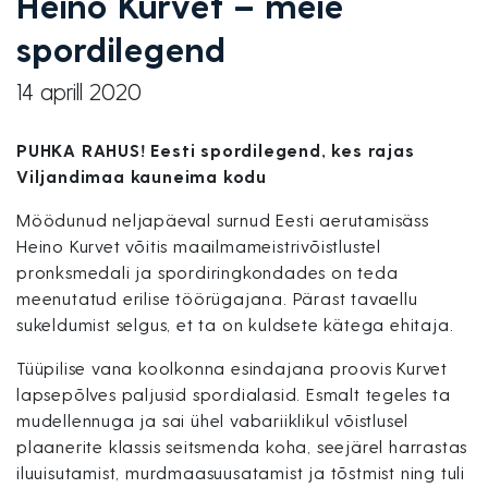
Heino Kurvet – meie
spordilegend
14 aprill 2020
PUHKA RAHUS! Eesti spordilegend, kes rajas
Viljandimaa kauneima kodu
Möödunud neljapäeval surnud Eesti aerutamisäss
Heino Kurvet võitis maailmameistrivõistlustel
pronksmedali ja spordiringkondades on teda
meenutatud erilise töörügajana. Pärast tavaellu
sukeldumist selgus, et ta on kuldsete kätega ehitaja.
Tüüpilise vana koolkonna esindajana proovis Kurvet
lapsepõlves paljusid spordialasid. Esmalt tegeles ta
mudellennuga ja sai ühel vabariiklikul võistlusel
plaanerite klassis seitsmenda koha, seejärel harrastas
iluuisutamist, murdmaasuusatamist ja tõstmist ning tuli