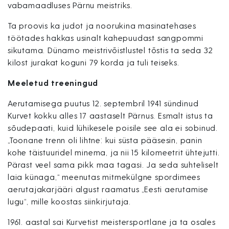
vabamaadluses Pärnu meistriks.
Ta proovis ka judot ja noorukina masinatehases
töötades hakkas usinalt kahepuudast sangpommi
sikutama. Dünamo meistrivõistlustel tõstis ta seda 32
kilost jurakat koguni 79 korda ja tuli teiseks.
Meeletud treeningud
Aerutamisega puutus 12. septembril 1941 sündinud
Kurvet kokku alles 17 aastaselt Pärnus. Esmalt istus ta
sõudepaati, kuid lühikesele poisile see ala ei sobinud.
„Toonane trenn oli lihtne: kui süsta pääsesin, panin
kohe täistuuridel minema, ja nii 15 kilomeetrit ühtejutti.
Pärast veel sama pikk maa tagasi. Ja seda suhteliselt
laia künaga,“ meenutas mitmekülgne spordimees
aerutajakarjääri algust raamatus „Eesti aerutamise
lugu“, mille koostas siinkirjutaja.
1961. aastal sai Kurvetist meistersportlane ja ta osales