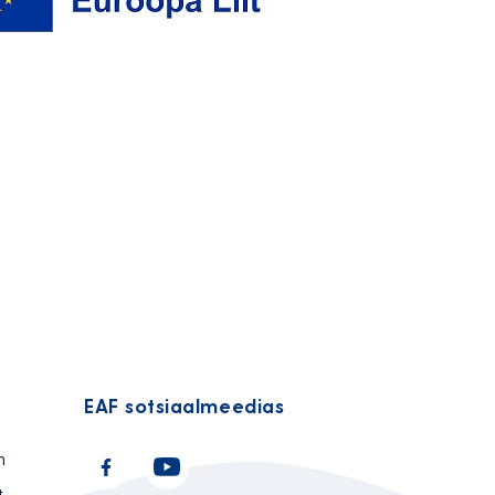
EAF sotsiaalmeedias
n
t