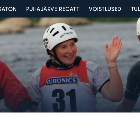
u
RATON
PÜHAJÄRVE REGATT
VÕISTLUSED
TU