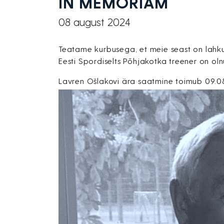
IN MEMORIAM
08 august 2024
Teatame kurbusega, et meie seast on lahku
Eesti Spordiselts Põhjakotka treener on ol
Lavren Ošlakovi ära saatmine toimub 09.08.20