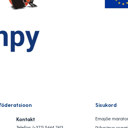
föderatsioon
Sisukord
Emajõe marato
Kontakt
Telefon:
(+372) 5664 7613
Pühajärve regat