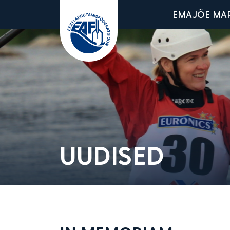
Main men
EMAJÕE MA
Eesti Aerutamisföderatsioon
UUDISED