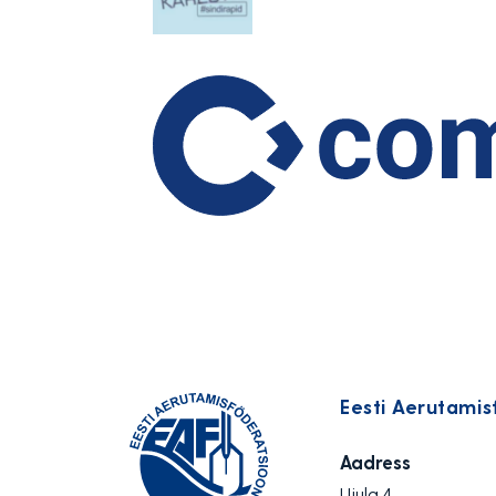
Eesti Aerutamis
Aadress
Ujula 4