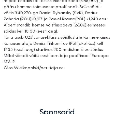
m poolfinaalis tõi tasuks viienda koha (3.46,007) ja
pääsu homme toimuvasse poolfinaali. Selle sõidu
võitis 3.40,270-ga Daniel Rybansky (SVK), Darius
Zaharia (ROU)+0,917 ja Pawel Krause(POL) +1,240 ees.
Albert stardib homse võistluspäeva (26.06) esimeses
sõidus kell 10:00 (eesti aeg).
Täna asub U23 vanuseklassis võistlustulle ka meie ainus
kanuuaerutaja Deniss Tihhomirov (Põhjakotkas) kell
17:35 (eesti aeg) startivas 200 m distantsi eelsõidus.
Millal viimati võitis eesti aerutaja poolfinaali Euroopa
MV-l?
Glos Wielkopolski/aerutaja.ee
Sponsorid