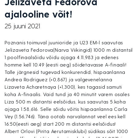
Jelizaveta Fedorova
ajalooline võit!
25 juuni 2021
Poznanis toimuval juunioride ja U23 EM-l saavutas
Jelizaveta Fedorova(Narva Viikingid) 1000 m distantsil
1.poolfinaalsõidu võidu ajaga 4.11,983 ja edenes
homme kell 10:49 (eesti aeg) sõidetavasse A-finaali!
Talle järgnesid tugevad konkurendid, hispaanlanna
Andrea Rodriguez (+0,867) ja valgevenelanna
Lizaveta Acharetnaya (+1,300), kes tagasid samuti
koha A-finaalis. Vaid tund ja 40 minutit varem osales
Liza 500 m distantsi eelsõidus, kus saavutas 5.koha
ajaga 1.58,616. Selle sõidu võitis hispaanlanna Carla
Vey (1.56,746). Täna ootab narvalannat veel ees kell
16:50(eesti aeg) start 200 m distantsi eelsõidus!
Albert Orlovi (Pirita Aerutamisklubi) südikas sõit 1000