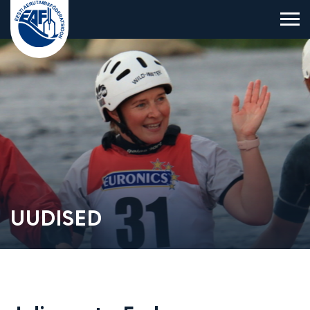
Eesti Aerutamisföderatsioon
UUDISED