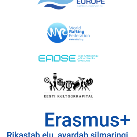
EMAJÕE MARATON
PÜHAJÄRVE REGATT
VÕISTLUSED
TULEMUSED
FÖDERATSIOON