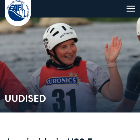
Eesti Aerutamisföderatsioon
UUDISED