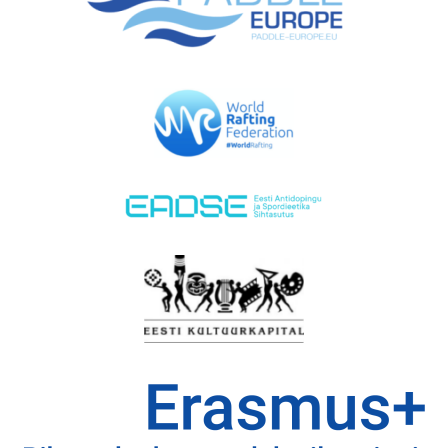
EMAJÕE MARATON
PÜHAJÄRVE REGATT
VÕISTLUSED
TULEMUSED
FÖDERATSIOON