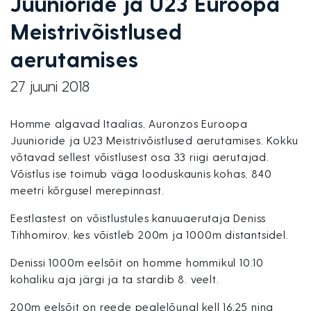
Juunioride ja U23 Euroopa
Meistrivõistlused
aerutamises
27 juuni 2018
Homme algavad Itaalias, Auronzos Euroopa
Juunioride ja U23 Meistrivõistlused aerutamises. Kokku
võtavad sellest võistlusest osa 33 riigi aerutajad.
Võistlus ise toimub väga looduskaunis kohas, 840
meetri kõrgusel merepinnast.
Eestlastest on võistlustules kanuuaerutaja Deniss
Tihhomirov, kes võistleb 200m ja 1000m distantsidel.
Denissi 1000m eelsõit on homme hommikul 10:10
kohaliku aja järgi ja ta stardib 8. veelt.
200m eelsõit on reede pealelõunal kell 16:25 ning