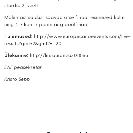
stardib 2. veelt.
Mõlemast sõidust saavad otse finaali esimesed kolm
ning 4-7 koht + parim aeg poolfinaali.
Tulemused:
http://www.europecanoeevents.com/live-
results?gmt=2&gmt2=-120
Ülekanne:
http://lnx.auronzo2018.eu
EAF peasekretär
Kristo Sepp