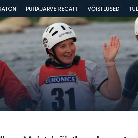
u
RATON
PÜHAJÄRVE REGATT
VÕISTLUSED
TU