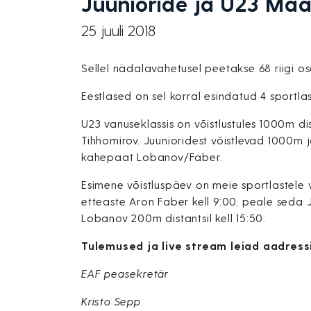
Juunioride ja U23 Maa
25 juuli 2018
Sellel nädalavahetusel peetakse 68 riigi os
Eestlased on sel korral esindatud 4 sportlas
U23 vanuseklassis on võistlustules 1000m di
Tihhomirov. Juunioridest võistlevad 1000m 
kahepaat Lobanov/Faber.
Esimene võistluspäev on meie sportlastele v
etteaste Aron Faber kell 9:00, peale seda J
Lobanov 200m distantsil kell 15:50.
Tulemused ja live stream leiad aadressi
EAF peasekretär
Kristo Sepp