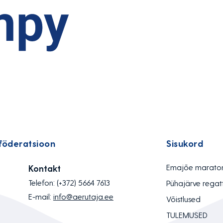
föderatsioon
Sisukord
Emajõe marato
Kontakt
Telefon:
(+372) 5664 7613
Pühajärve regat
E-mail:
info@aerutaja.ee
Võistlused
TULEMUSED