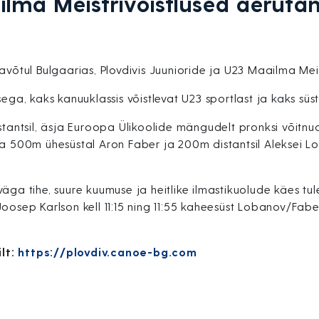
ilma Meistrivõistlused aeruta
avõtul Bulgaarias, Plovdivis Juunioride ja U23 Maailma Mei
ega, kaks kanuuklassis võistlevat U23 sportlast ja kaks süsta
stantsil, äsja Euroopa Ülikoolide mängudelt pronksi võitnu
ja 500m ühesüstal Aron Faber ja 200m distantsil Aleksei Lo
äga tihe, suure kuumuse ja heitlike ilmastikuolude käes tu
oosep Karlson kell 11:15 ning 11:55 kaheesüst Lobanov/Faber
lt:
https://plovdiv.canoe-bg.com