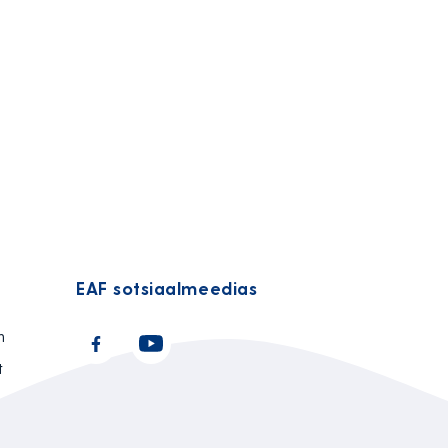
EAF sotsiaalmeedias
n
t