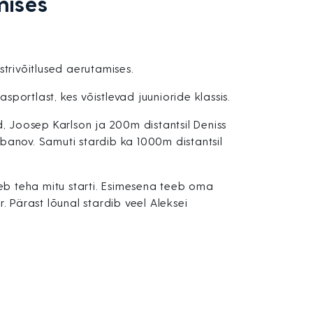
mises
strivõitlused aerutamises.
sportlast, kes võistlevad juunioride klassis.
d, Joosep Karlson ja 200m distantsil Deniss
banov. Samuti stardib ka 1000m distantsil
leb teha mitu starti. Esimesena teeb oma
. Pärast lõunal stardib veel Aleksei