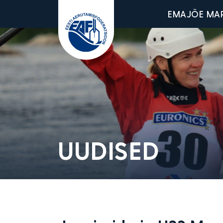
Main men
EMAJÕE MA
Eesti Aerutamisföderatsioon
UUDISED