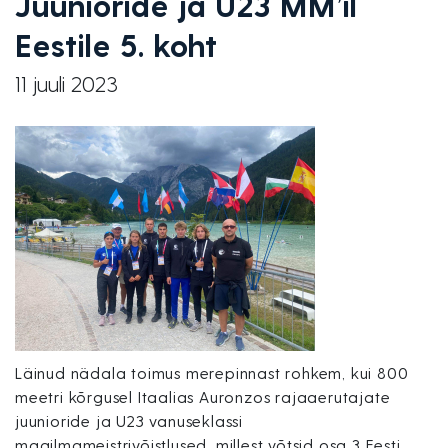
Juunioride ja U23 MM’il
Eestile 5. koht
11 juuli 2023
Läinud nädala toimus merepinnast rohkem, kui 800
meetri kõrgusel Itaalias Auronzos rajaaerutajate
juunioride ja U23 vanuseklassi
maailmameistrivõistlused, millest võtsid osa 3 Eesti