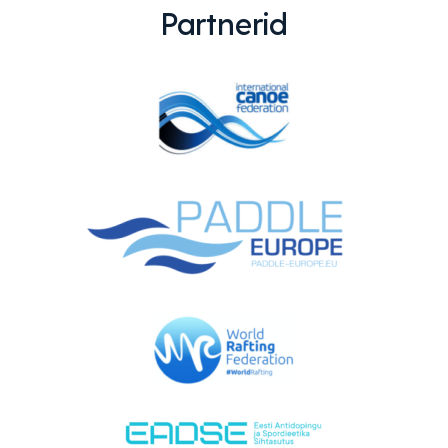
Partnerid
EMAJÕE MARATON
PÜHAJÄRVE REGATT
VÕISTLUSED
TULEMUSED
FÖDERATSIOON