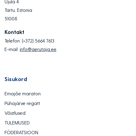
Ujula 4
Tartu, Estonia
51008
Kontakt
Telefon:
(+372) 5664 7613
E-mail:
info@aerutaja.ee
Sisukord
Emajõe maraton
Pühajärve regatt
Võistlused
TULEMUSED
FÖDERATSIOON