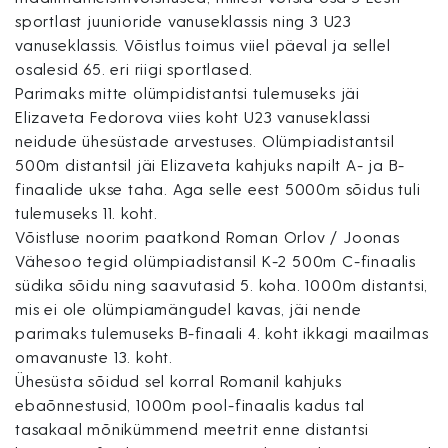
sportlast juunioride vanuseklassis ning 3 U23
vanuseklassis. Võistlus toimus viiel päeval ja sellel
osalesid 65. eri riigi sportlased.
Parimaks mitte olümpidistantsi tulemuseks jäi
Elizaveta Fedorova viies koht U23 vanuseklassi
neidude ühesüstade arvestuses. Olümpiadistantsil
500m distantsil jäi Elizaveta kahjuks napilt A- ja B-
finaalide ukse taha. Aga selle eest 5000m sõidus tuli
tulemuseks 11. koht.
Võistluse noorim paatkond Roman Orlov / Joonas
Vähesoo tegid olümpiadistansil K-2 500m C-finaalis
südika sõidu ning saavutasid 5. koha. 1000m distantsi,
mis ei ole olümpiamängudel kavas, jäi nende
parimaks tulemuseks B-finaali 4. koht ikkagi maailmas
omavanuste 13. koht.
Ühesüsta sõidud sel korral Romanil kahjuks
ebaõnnestusid, 1000m pool-finaalis kadus tal
tasakaal mõnikümmend meetrit enne distantsi