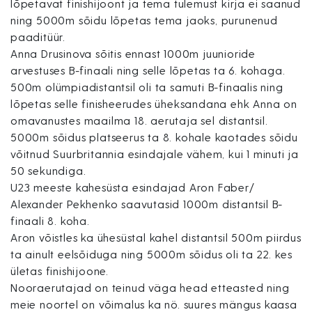
lõpetavat finishijoont ja tema tulemust kirja ei saanud
ning 5000m sõidu lõpetas tema jaoks, purunenud
paaditüür.
Anna Drusinova sõitis ennast 1000m juunioride
arvestuses B-finaali ning selle lõpetas ta 6. kohaga.
500m olümpiadistantsil oli ta samuti B-finaalis ning
lõpetas selle finisheerudes üheksandana ehk Anna on
omavanustes maailma 18. aerutaja sel distantsil.
5000m sõidus platseerus ta 8. kohale kaotades sõidu
võitnud Suurbritannia esindajale vähem, kui 1 minuti ja
50 sekundiga.
U23 meeste kahesüsta esindajad Aron Faber/
Alexander Pekhenko saavutasid 1000m distantsil B-
finaali 8. koha.
Aron võistles ka ühesüstal kahel distantsil 500m piirdus
ta ainult eelsõiduga ning 5000m sõidus oli ta 22. kes
ületas finishijoone.
Nooraerutajad on teinud väga head etteasted ning
meie noortel on võimalus ka nö. suures mängus kaasa