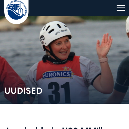
Eesti Aerutamisföderatsioon
UUDISED