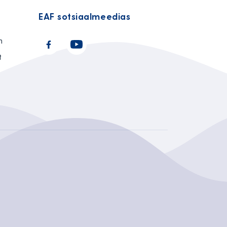
EAF sotsiaalmeedias
n
t