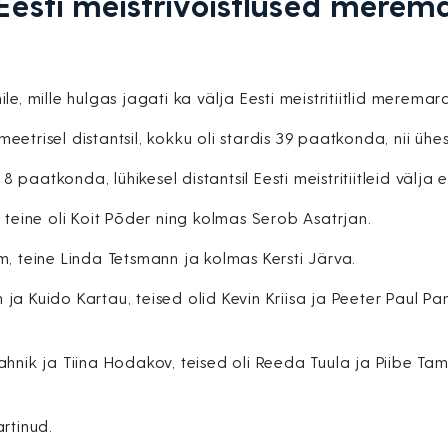
esti meistrivõistlused merema
e, mille hulgas jagati ka välja Eesti meistritiitlid meremara
lomeetrisel distantsil, kokku oli stardis 39 paatkonda, nii ü
8 paatkonda, lühikesel distantsil Eesti meistritiitleid välja 
 teine oli Koit Põder ning kolmas Serob Asatrjan.
m, teine Linda Tetsmann ja kolmas Kersti Järva.
 ja Kuido Kartau, teised olid Kevin Kriisa ja Peeter Paul
Rahnik ja Tiina Hodakov, teised oli Reeda Tuula ja Piibe
rtinud.