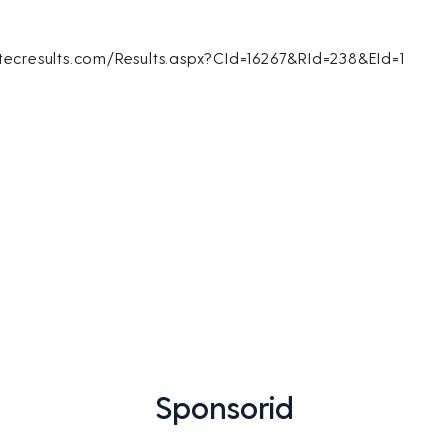
tecresults.com/Results.aspx?CId=16267&RId=238&EId=1
Sponsorid