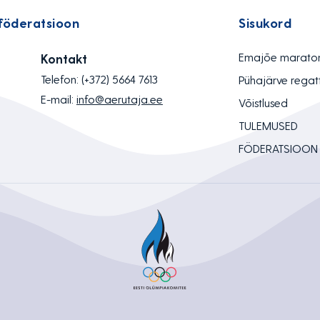
föderatsioon
Sisukord
Emajõe marato
Kontakt
Telefon:
(+372) 5664 7613
Pühajärve regat
E-mail:
info@aerutaja.ee
Võistlused
TULEMUSED
FÖDERATSIOON