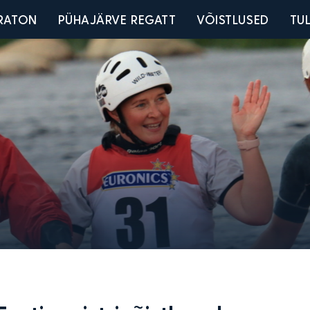
u
RATON
PÜHAJÄRVE REGATT
VÕISTLUSED
TU