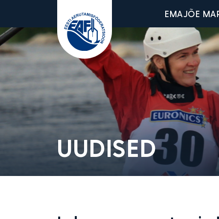
Main men
EMAJÕE MA
Eesti Aerutamisföderatsioon
UUDISED