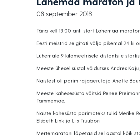
Lahemaa maraton ja E
08 september 2018
Täna kell 13:00 anti start Lahemaa maratonil
Eesti meistrid selgitati välja pikemal 24 ki
Lühemale 9 kilomeetrisele distantsile startis 
Meeste ühesel süstal võidutses Andres Kaju,
Naistest oli parim rajaaerutaja Anette Bau
Meeste kahesesüsta võitsid Renee Preimann
Tammemäe.
Naiste kahesüsta parimateks tulid Merike 
Elsbeth Link ja Liis Truubon.
Mertemaratoni lõpetasid sel aastal kõik sta