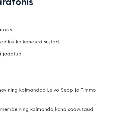
ratonis
tonis.
hesed kui ka kahesed süstad.
ei jagatud.
 Panov ning kolmandad Leivo Sepp ja Timmo
 Tammemäe ning kolmanda koha saavutasid