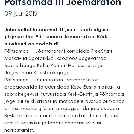
Põltsamaa III Jõemaraton
09 juuli 2015
Juba sellel laupäeval, 11.juulil saab alguse
järjekordne Põltsamaa Jõemaraton. Kõik
huvilised on oodatud!
Põltsamaa III Jõemaratoni korraldab FreeStart
Matka- ja Spordiklubi koostöös Jõgevamaa
Spordiliiduga Kalju, Kamari Haridusseltsi ja
Jõgevamaa Koostöökojaga.
Põltsamaa II Jõemaratoni eesmärgiks on
propageerida ja edendada Kesk-Eestis matka- ja
sporditegevust, tutvustada Kesk-Eestit ja Põltsamaa
jõge kui seiklusrikast ja matkadele avatud piirkonda.
Ürituse eesmärgiks on propageerida ja elavdada
Kesk-Eestis aerutamise, kui spordiala harrastamist,
samuti tervisliku ja looduslähedase eluviisi
harrastamist.