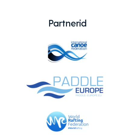
Partnerid
EMAJÕE MARATON
PÜHAJÄRVE REGATT
VÕISTLUSED
TULEMUSED
FÖDERATSIOON