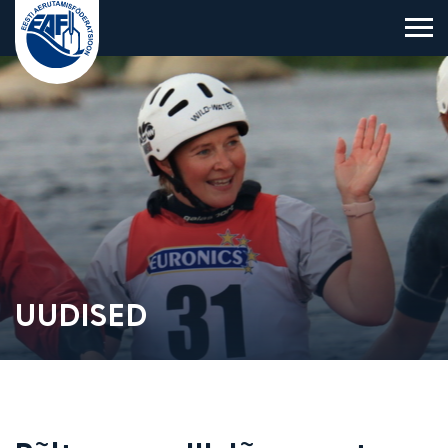
Eesti Aerutamisföderatsioon
UUDISED