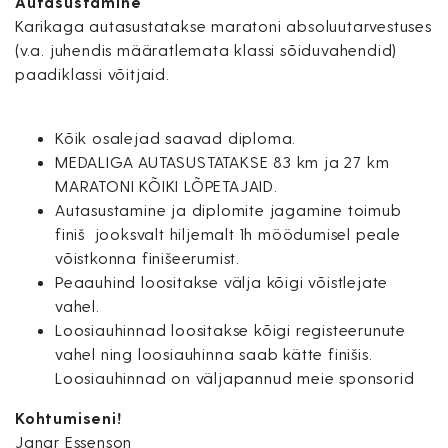
Autasustamine
Karikaga autasustatakse maratoni absoluutarvestuses
(v.a. juhendis määratlemata klassi sõiduvahendid)
paadiklassi võitjaid.
Kõik osalejad saavad diploma.
MEDALIGA AUTASUSTATAKSE 83 km ja 27 km
MARATONI KÕIKI LÕPETAJAID.
Autasustamine ja diplomite jagamine toimub
finiš jooksvalt hiljemalt 1h möödumisel peale
võistkonna finišeerumist.
Peaauhind loositakse välja kõigi võistlejate
vahel.
Loosiauhinnad loositakse kõigi registeerunute
vahel ning loosiauhinna saab kätte finišis.
Loosiauhinnad on väljapannud meie sponsorid
Kohtumiseni!
Janar Essenson