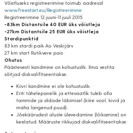
Võistluseks registreerimine toimub aadressil
www.freestart.eu/
Registreerimine
Registreerimine 12.juuni-11.juuli 2015
-83km Distantsile 40 EUR üks võistleja
-27km Distantsile 25 EUR üks võistleja
Stardipunktid
83 km stardi paik Ao Veskijärv
27 km start Rutikvere pais
Ohutus
Päästevesti kandmine on kohustuslik. Ilma vestita
sõitjad diskvalifitseeritakse.
Kiivri kandmine ei ole kohustuslik.
Eriti tähelepanelik ja ettevaatlik tuleb olla
tammide ja sildade läbimisel (kiire vool, kivid ja
maha langenud puud).
Jõekäärudest aluste ülevedamine (lõikamine) on
keelatud. Määruste rikkujad diskvalifitseeritakse.