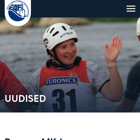
Eesti Aerutamisföderatsioon
UUDISED