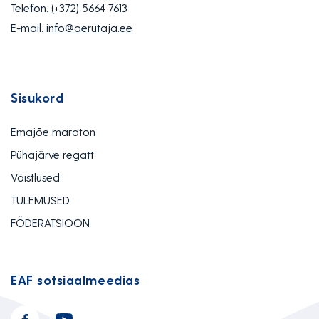
Telefon:
(+372) 5664 7613
E-mail:
info@aerutaja.ee
Sisukord
Emajõe maraton
Pühajärve regatt
Võistlused
TULEMUSED
FÖDERATSIOON
EAF sotsiaalmeedias