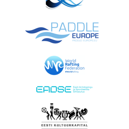
EMAJÕE MARATON
PÜHAJÄRVE REGATT
VÕISTLUSED
TULEMUSED
FÖDERATSIOON