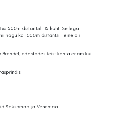
s 500m distantsilt 15 koht. Sellega
nii nagu ka 1000m distantsi. Teine oli
an Brendel, edastades teist kohta enam kui
asprindis.
.
nesid Saksamaa ja Venemaa.