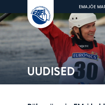
Main men
EMAJÕE MA
Eesti Aerutamisföderatsioon
UUDISED