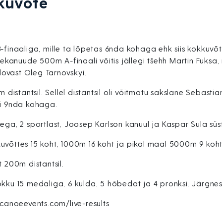
kuvõte
naaliga, mille ta lõpetas 6nda kohaga ehk siis kokkuvõtte
hekanuude 500m A-finaali võitis jällegi tšehh Martin Fuksa, 
ovast Oleg Tarnovskyi.
istantsil. Sellel distantsil oli võitmatu sakslane Sebasti
li 9nda kohaga.
ega, 2 sportlast, Joosep Karlson kanuul ja Kaspar Sula süst
uvõttes 15 koht, 1000m 16 koht ja pikal maal 5000m 9 koht
t 200m distantsil.
kokku 15 medaliga, 6 kulda, 5 hõbedat ja 4 pronksi. Järg
anoeevents.com/live-results