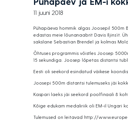
Pühapäev ja EM-i kok
11 juuni 2018
Pühapäeva hommik algas Joosepil 500m B-fi
edastas meie lõunanaabrit Davis Iljins’it. Ü
sakslane Sebastian Brendel ja kolmas Mold
Õhtuses programmis võistles Joosep 5000m d
15 sekundiga. Joosep lõpetas distantsi tub
Eesti oli seekord esindatud väikese koondis
Joosepi 500m distantsi tulemuseks jäi kokk
Kaspari laeks jäi seekord poolfinaali 8 koh
Kõige edukam medaliriik oli EM-il Ungari 
Tulemused on leitavad http://www.europec