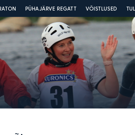
u
RATON
PÜHAJÄRVE REGATT
VÕISTLUSED
TU