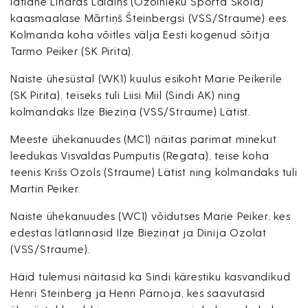
lätlane Linards Laidins (Ozolnieku Sporta Skola)
kaasmaalase Mārtiņš Šteinbergsi (VSS/Straume) ees.
Kolmanda koha võitles välja Eesti kogenud sõitja
Tarmo Peiker (SK Pirita).
Naiste ühesüstal (WK1) kuulus esikoht Marie Peikerile
(SK Pirita), teiseks tuli Liisi Miil (Sindi AK) ning
kolmandaks Ilze Bieziņa (VSS/Straume) Lätist.
Meeste ühekanuudes (MC1) näitas parimat minekut
leedukas Visvaldas Pumputis (Regata), teise koha
teenis Krišs Ozols (Straume) Lätist ning kolmandaks tuli
Martin Peiker.
Naiste ühekanuudes (WC1) võidutses Marie Peiker, kes
edestas lätlannasid Ilze Bieziņat ja Dinija Ozolat
(VSS/Straume).
Häid tulemusi näitasid ka Sindi kärestiku kasvandikud
Henri Steinberg ja Henri Pärnoja, kes saavutasid