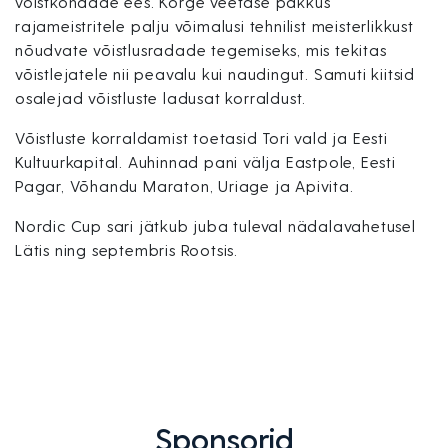
võistkondade ees. Kõrge veetase pakkus
rajameistritele palju võimalusi tehnilist meisterlikkust
nõudvate võistlusradade tegemiseks, mis tekitas
võistlejatele nii peavalu kui naudingut. Samuti kiitsid
osalejad võistluste ladusat korraldust.
Võistluste korraldamist toetasid Tori vald ja Eesti
Kultuurkapital. Auhinnad pani välja Eastpole, Eesti
Pagar, Võhandu Maraton, Uriage ja Apivita.
Nordic Cup sari jätkub juba tuleval nädalavahetusel
Lätis ning septembris Rootsis.
Sponsorid