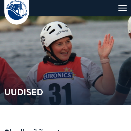
Eesti Aerutamisföderatsioon
UUDISED