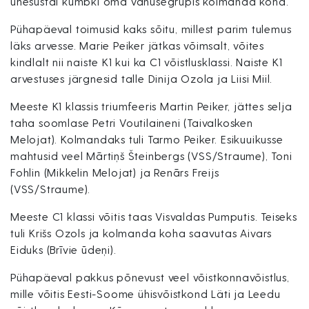
ühesüstal kumbki oma vanusegrupis kolmanda koha.
Pühapäeval toimusid kaks sõitu, millest parim tulemus
läks arvesse. Marie Peiker jätkas võimsalt, võites
kindlalt nii naiste K1 kui ka C1 võistlusklassi. Naiste K1
arvestuses järgnesid talle Dinija Ozola ja Liisi Miil.
Meeste K1 klassis triumfeeris Martin Peiker, jättes selja
taha soomlase Petri Voutilaineni (Taivalkosken
Melojat). Kolmandaks tuli Tarmo Peiker. Esikuuikusse
mahtusid veel Mārtiņš Šteinbergs (VSS/Straume), Toni
Fohlin (Mikkelin Melojat) ja Renārs Freijs
(VSS/Straume).
Meeste C1 klassi võitis taas Visvaldas Pumputis. Teiseks
tuli Krišs Ozols ja kolmanda koha saavutas Aivars
Eiduks (Brīvie ūdeņi).
Pühapäeval pakkus põnevust veel võistkonnavõistlus,
mille võitis Eesti-Soome ühisvõistkond Läti ja Leedu