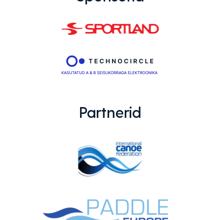
Partnerid
EMAJÕE MARATON
PÜHAJÄRVE REGATT
VÕISTLUSED
TULEMUSED
FÖDERATSIOON