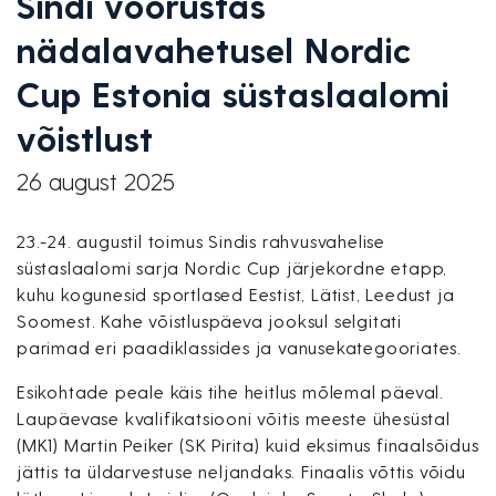
Sindi võõrustas
nädalavahetusel Nordic
Cup Estonia süstaslaalomi
võistlust
26 august 2025
23.-24. augustil toimus Sindis rahvusvahelise
süstaslaalomi sarja Nordic Cup järjekordne etapp,
kuhu kogunesid sportlased Eestist, Lätist, Leedust ja
Soomest. Kahe võistluspäeva jooksul selgitati
parimad eri paadiklassides ja vanusekategooriates.
Esikohtade peale käis tihe heitlus mõlemal päeval.
Laupäevase kvalifikatsiooni võitis meeste ühesüstal
(MK1) Martin Peiker (SK Pirita) kuid eksimus finaalsõidus
jättis ta üldarvestuse neljandaks. Finaalis võttis võidu