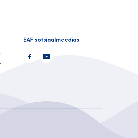
EAF sotsiaalmeedias
n
t