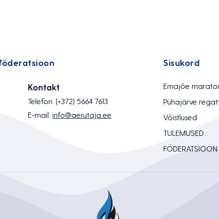
föderatsioon
Sisukord
Emajõe marato
Kontakt
Telefon:
(+372) 5664 7613
Pühajärve regat
E-mail:
info@aerutaja.ee
Võistlused
TULEMUSED
FÖDERATSIOON