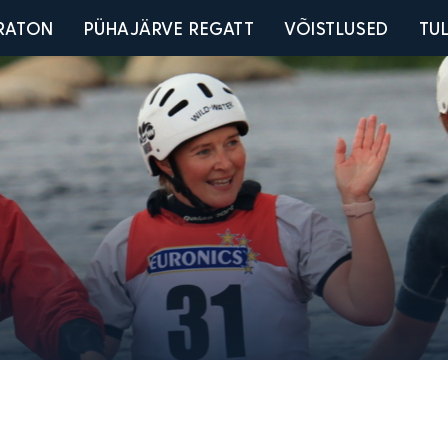
u
RATON
PÜHAJÄRVE REGATT
VÕISTLUSED
TU