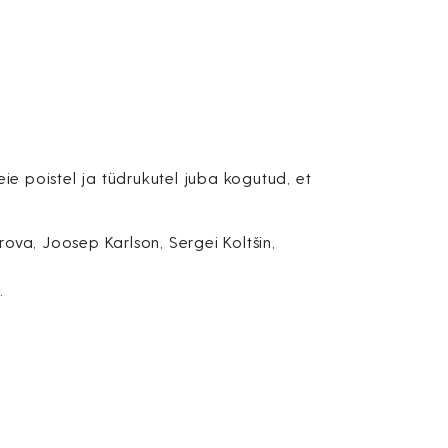
e poistel ja tüdrukutel juba kogutud, et
rova, Joosep Karlson, Sergei Koltšin,
.