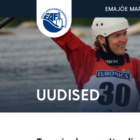
Main men
EMAJÕE MA
Eesti Aerutamisföderatsioon
UUDISED