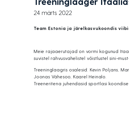
Treeninglaager Itaalia
24 märts 2022
Team Estonia ja järelkasvukoondis viib
Meie rajaaerutajad on vormi kogunud Itaal
suvistel rahvusvahelistel võistlustel sini-mu
Treeninglaagris osalesid: Kevin Poljans, Mar
Joonas Vähesoo, Kaarel Heinalo.
Treeneritena juhendasid sportlasi koondise