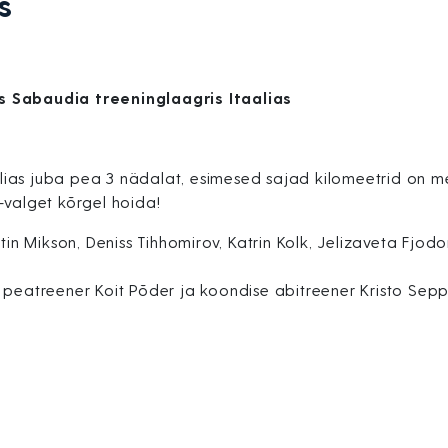
s
is
Sabaudia treeninglaagris Itaalias
ias juba pea 3 nädalat, esimesed sajad kilomeetrid on mei
st-valget kõrgel hoida!
tin Mikson, Deniss Tihhomirov, Katrin Kolk, Jelizaveta Fjodo
 peatreener Koit Põder ja koondise abitreener Kristo Sepp