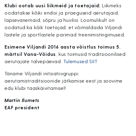
Klubi ootab uusi liikmeid ja toetajaid:
Liikmeks
oodatakse kõiki endisi ja praeguseid aerutajaid,
lapsevanemaid, sõpru ja huvilisi. Loomulikult on
oodatud ka kõik toetajad, et võimaldada Viljandi
lastele ja sportlastele parimad treenimistingimused.
Esimene Viljandi 2016 aasta võistlus toimus 5.
märtsil Vana-Võidus
, kus toimusid traditsioonilised
aerutajate talvepäevad.
Tulemused SIIT
Täname Viljandi initsiatiivgruppi
aerutamistraditsioonide jätkamise eest ja soovime
edu klubi taaskäivitamisel!
Martin Ilumets
EAF president