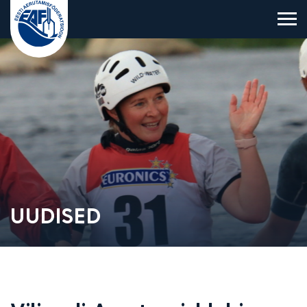
Eesti Aerutamisföderatsioon
UUDISED