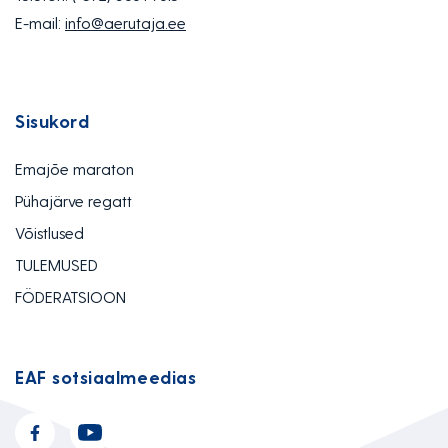
E-mail:
info@aerutaja.ee
Sisukord
Emajõe maraton
Pühajärve regatt
Võistlused
TULEMUSED
FÖDERATSIOON
EAF sotsiaalmeedias