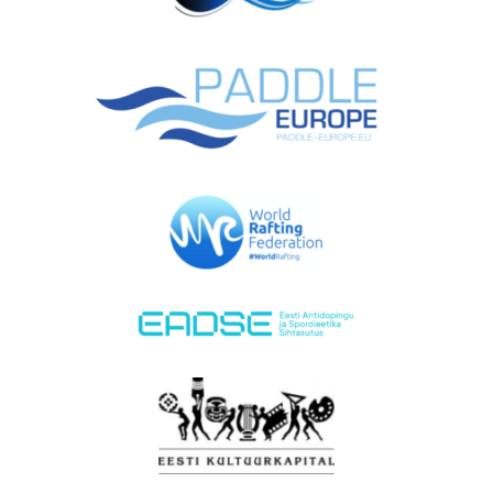
EMAJÕE MARATON
PÜHAJÄRVE REGATT
VÕISTLUSED
TULEMUSED
FÖDERATSIOON