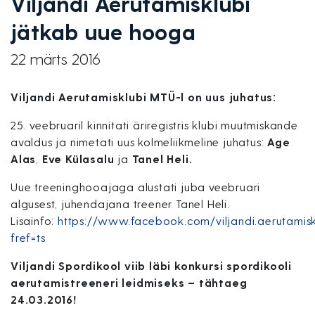
Viljandi Aerutamisklubi
jätkab uue hooga
22 märts 2016
Viljandi Aerutamisklubi MTÜ-l on uus juhatus:
25. veebruaril kinnitati äriregistris klubi muutmiskande
avaldus ja nimetati uus kolmeliikmeline juhatus:
Age
Alas
,
Eve Külasalu
ja
Tanel Heli.
Uue treeninghooajaga alustati juba veebruari
algusest, juhendajana treener Tanel Heli.
Lisainfo:
https://www.facebook.com/viljandi.aerutamisk
fref=ts
Viljandi Spordikool viib läbi konkursi spordikooli
aerutamistreeneri leidmiseks – tähtaeg
24.03.2016!