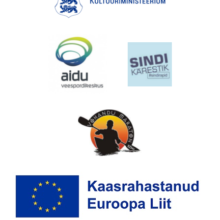
EMAJÕE MARATON
PÜHAJÄRVE REGATT
VÕISTLUSED
TULEMUSED
FÖDERATSIOON