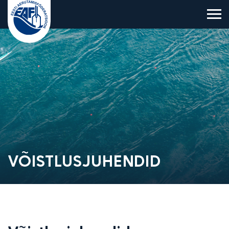
Eesti Aerutamisföderatsioon
VÕISTLUSJUHENDID