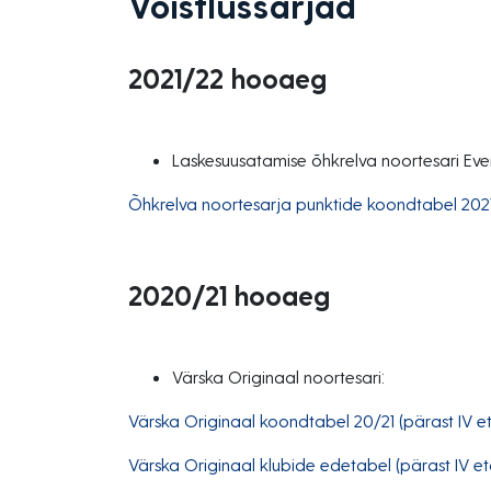
Võistlussarjad
2021/22 hooaeg
Laskesuusatamise õhkrelva noortesari Ev
Õhkrelva noortesarja punktide koondtabel 2021
2020/21 hooaeg
Värska Originaal noortesari:
Värska Originaal koondtabel 20/21 (pärast IV e
Värska Originaal klubide edetabel (pärast IV et