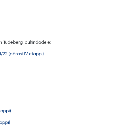
en Tudebergi auhindadele:
/22 (pärast IV etappi)
tappi)
appi)