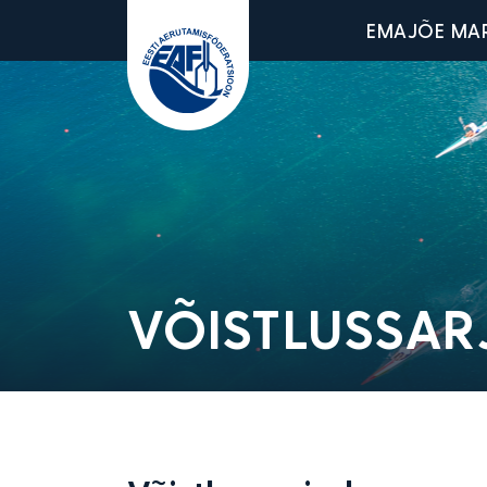
Main men
EMAJÕE MA
Eesti Aerutamisföderatsioon
VÕISTLUSSAR