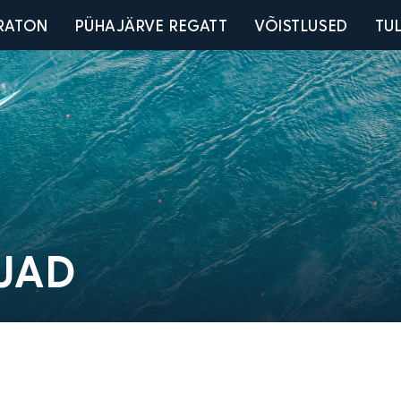
u
RATON
PÜHAJÄRVE REGATT
VÕISTLUSED
TU
JAD