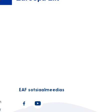
EAF sotsiaalmeedias
n
t