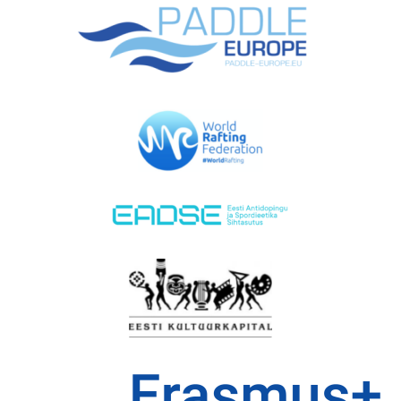
EMAJÕE MARATON
PÜHAJÄRVE REGATT
VÕISTLUSED
TULEMUSED
FÖDERATSIOON